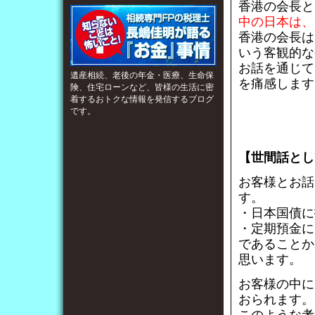
香港の会長と
中の日本は、
香港の会長は
いう客観的な
お話を通じて
遺産相続、老後の年金・医療、生命保
を痛感します
険、住宅ローンなど、皆様の生活に密
着するおトクな情報を発信するブログ
です。
【世間話とし
お客様とお話
す。
・日本国債に
・定期預金に
であることか
思います。
お客様の中に
おられます。