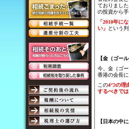
ておりました
の投資から手
「2010年
い」
という判
【金（ゴール
今、金（ゴー
香港の会長に
この
4つの理
するべきでは
【日本の中に