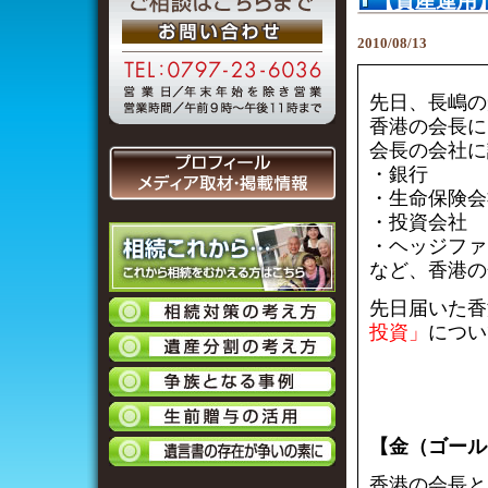
【資産運用
2010/08/13
先日、長嶋の
香港の会長に
会長の会社に
・銀行
・生命保険会
・投資会社
・ヘッジファ
など、香港の
先日届いた香
投資」
につい
【金（ゴール
香港の会長と