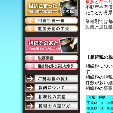
最多となった
不動産や有価
たことが背景
業種別では都
設業と運送業
【相続税の脱
相続税につい
す。
相続税の脱税
件数が多い結
相続税の事案
年度
件数
平成18
5
28
平成19
4
82