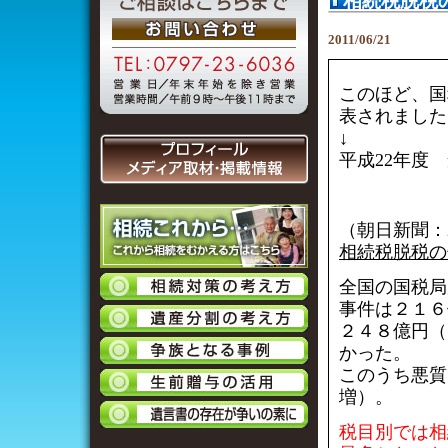
相続税脱税
2011/06/21
このほど、国
表されました
↓
平成22年度
（朝日新聞：2
相続税脱税の
全国の国税局
事件は２１６
２４８億円（
かった。
このうち悪質
増）。
税目別では相