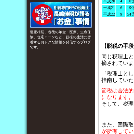
平成20
4
10
平成21
6
19
平成22
9
54
遺産相続、老後の年金・医療、生命保
険、住宅ローンなど、皆様の生活に密
着するおトクな情報を発信するブログ
【脱税の手段
です。
同じ税理士と
摘されていま
『税理士とし
指南していた
節税は合法的
になります。
そして、税理
また、国際取
が所有してい