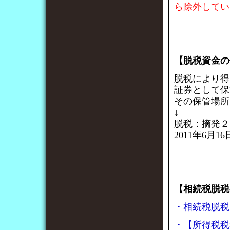
ら除外してい
【脱税資金の
脱税により得
証券として保
その保管場所
↓
脱税：摘発２
2011年6月1
【相続税脱税
・相続税脱税7億
・【所得税税