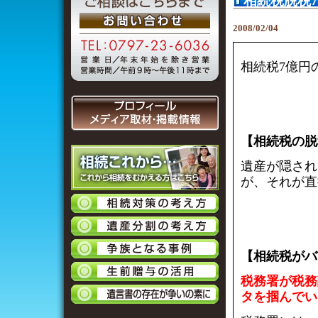
相続税脱税
2008/02/04
相続税7億円
【相続税の脱
遺産が隠され
が、それが直
【相続税がバ
税務署が税務
タを掴んでい