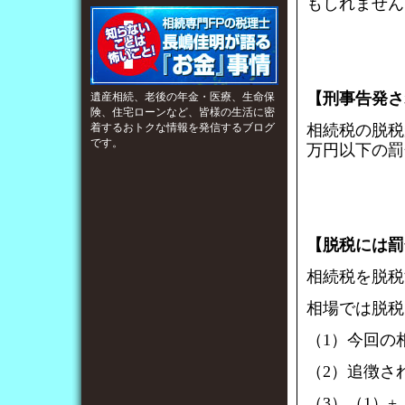
もしれません
【刑事告発さ
遺産相続、老後の年金・医療、生命保
険、住宅ローンなど、皆様の生活に密
着するおトクな情報を発信するブログ
相続税の脱税
です。
万円以下の罰
【脱税には罰
相続税を脱税
相場では脱税
（1）今回の
（2）追徴され
（3）（1）+