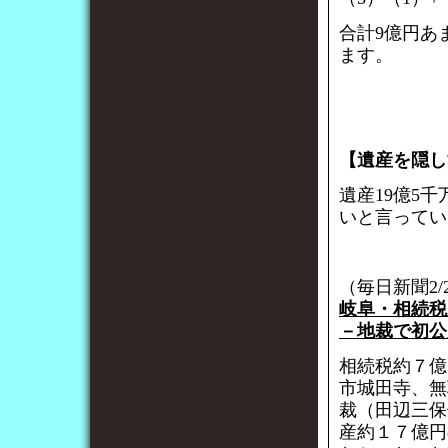
合計9億円あ
ます。
【遺産を隠し
遺産19億5
いと言ってい
（毎日新聞2/
岐阜・相続税
－地裁で初公
相続税約７億
市城田寺、無
裁（田辺三保
産約１７億円