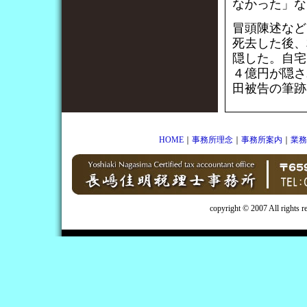
なかった」な
冒頭陳述など
死去した後、
隠した。自宅
４億円が隠さ
田被告の筆跡
HOME
｜
事務所理念
｜
事務所案内
｜
業務
copyright © 2007 All rights 