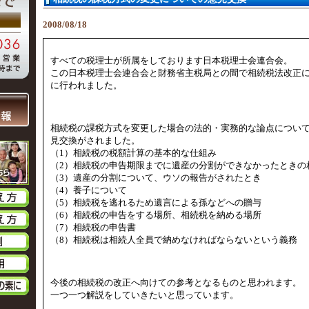
2008/08/18
すべての税理士が所属をしております日本税理士会連合会。
この日本税理士会連合会と財務省主税局との間で相続税法改正につ
に行われました。
相続税の課税方式を変更した場合の法的・実務的な論点について
見交換がされました。
（1）相続税の税額計算の基本的な仕組み
（2）相続税の申告期限までに遺産の分割ができなかったときの
（3）遺産の分割について、ウソの報告がされたとき
（4）養子について
（5）相続税を逃れるため遺言による孫などへの贈与
（6）相続税の申告をする場所、相続税を納める場所
（7）相続税の申告書
（8）相続税は相続人全員で納めなければならないという義務
今後の相続税の改正へ向けての参考となるものと思われます。
一つ一つ解説をしていきたいと思っています。