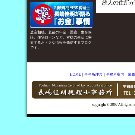
続人の住所が
遺産相続、老後の年金・医療、生命保
険、住宅ローンなど、皆様の生活に密
着するおトクな情報を発信するブログ
です。
HOME
｜
事務所理念
｜
事務所案内
｜
業務
copyright © 2007 All rights 