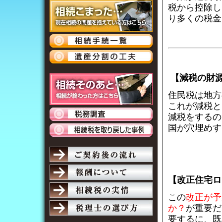
税から控除し
り多くの税金
【減税の財
住民税は地方
これが減税と
減税をするの
国が穴埋めす
【改正住宅ロ
この
改正が予
か？
が重要だ
要するに、
既