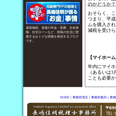
のかどうか？
おそらく、こ
つまり、平成
ムを購入され
遺産相続、老後の年金・医療、生命保
減税を受けら
険、住宅ローンなど、皆様の生活に密
着するおトクな情報を発信するブログ
です。
【マイホーム
年内にマイホ
（あるいは3
ことも必要か
HOME
｜
事務所理念
｜
事務所案内
｜
業務