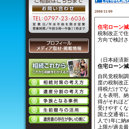
【所得税減
2008/11/09
住宅ローン減
税制改正で住
方向で検討さ
（日本経済新聞
住宅ローン減
自民党税制調
度の税制改正
得税だけでな
えを表明。納
得がそれほど
受けやすくな
国土交通省に
人で1年に納
上限が過去最