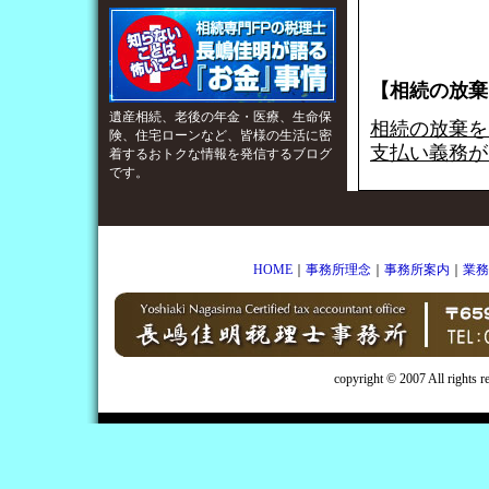
【相続の放棄
遺産相続、老後の年金・医療、生命保
相続の放棄を
険、住宅ローンなど、皆様の生活に密
支払い義務が
着するおトクな情報を発信するブログ
です。
HOME
｜
事務所理念
｜
事務所案内
｜
業務
copyright © 2007 All rights 