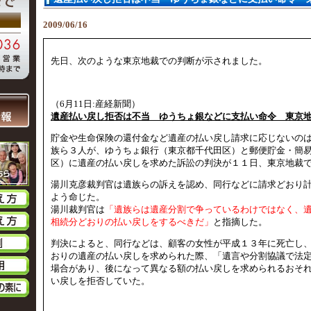
2009/06/16
先日、次のような東京地裁での判断が示されました。
（6月11日:産経新聞）
遺産払い戻し拒否は不当 ゆうちょ銀などに支払い命令 東京
貯金や生命保険の還付金など遺産の払い戻し請求に応じないの
族ら３人が、ゆうちょ銀行（東京都千代田区）と郵便貯金・簡
区）に遺産の払い戻しを求めた訴訟の判決が１１日、東京地裁
湯川克彦裁判官は遺族らの訴えを認め、同行などに請求どおり
よう命じた。
湯川裁判官は
「遺族らは遺産分割で争っているわけではなく、
相続分どおりの払い戻しをするべきだ」
と指摘した。
判決によると、同行などは、顧客の女性が平成１３年に死亡し
おりの遺産の払い戻しを求められた際、「遺言や分割協議で法
場合があり、後になって異なる額の払い戻しを求められるおそ
い戻しを拒否していた。