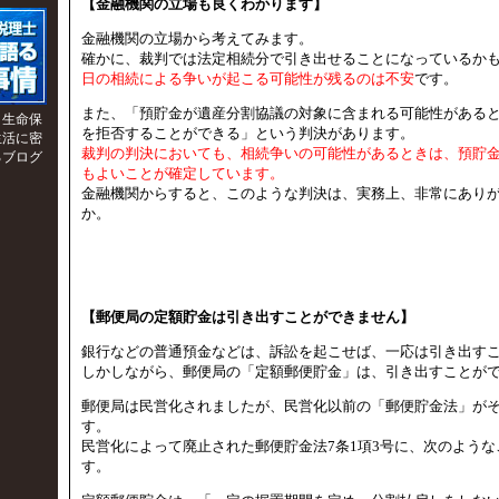
【金融機関の立場も良くわかります】
金融機関の立場から考えてみます。
確かに、裁判では法定相続分で引き出せることになっているか
日の相続による争いが起こる可能性が残るのは不安
です。
また、「預貯金が遺産分割協議の対象に含まれる可能性がある
、生命保
を拒否することができる」という判決があります。
生活に密
裁判の判決においても、相続争いの可能性があるときは、預貯
るブログ
もよいことが確定しています。
金融機関からすると、このような判決は、実務上、非常にあり
か。
【郵便局の定額貯金は引き出すことができません】
銀行などの普通預金などは、訴訟を起こせば、一応は引き出す
しかしながら、郵便局の「定額郵便貯金」は、引き出すことが
郵便局は民営化されましたが、民営化以前の「郵便貯金法」が
す。
民営化によって廃止された郵便貯金法7条1項3号に、次のよう
す。