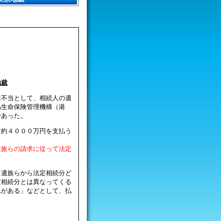
地裁
は不当として、相続人の遺
易生命保険管理機構（港
であった。
計約４０００万円を支払う
遺族らの請求に従って法定
、遺族らから法定相続分ど
定相続分とは異なってくる
れがある」などとして、払