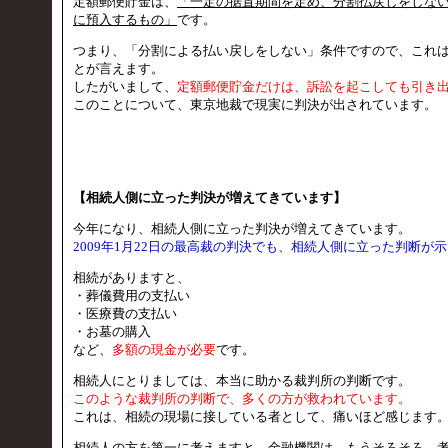
定額郵便貯金は、
「一定の据置期間を定め、分割払戻しをしな
に預入するもの」
です。
つまり、「分割による払い戻しをしない」条件ですので、これ
とが言えます。
したがいまして、
定額郵便貯金だけは、訴訟を起こしても引き
このことについて、東京地裁で現実に判決が出されています。
【相続人側に立った判決が増えてきています】
今年になり、相続人側に立った判決が増えてきています。
2009年1月22日の最高裁の判決でも、相続人側に立った判断が
相続がありますと、
・葬儀費用の支払い
・医療費の支払い
・お墓の購入
など、
多額の現金が必要
です。
相続人にとりましては、本当に助かる裁判所の判断です。
このような裁判所の判断で、多くの方が救われています。
これは、相続の現場に接している者として、痛いほど感じます
相続人の方を第一に考えますと、金融機関は、もうそろそろ、