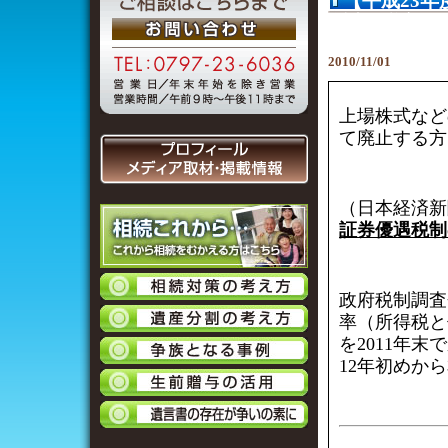
【平成23
討、税率は2
2010/11/01
上場株式など
て廃止する方
（日本経済新聞
証券優遇税制
政府税制調査
率（所得税と
を2011年
12年初めか