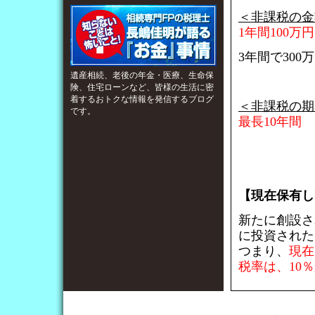
＜非課税の金
1年間100万
3年間で30
遺産相続、老後の年金・医療、生命保
険、住宅ローンなど、皆様の生活に密
着するおトクな情報を発信するブログ
＜非課税の期
です。
最長10年間
【現在保有し
新たに創設さ
に投資された
つまり、
現在
税率は、10