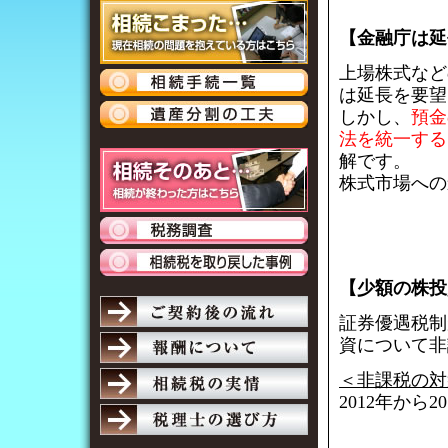
【金融庁は延
上場株式など
は延長を要望
しかし、
預金
法を統一する
解です。
株式市場への
【少額の株投
証券優遇税制
資について非
＜非課税の対
2012年から