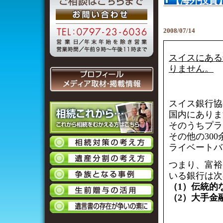
【海外投資
の違い
2008/07/14
スイスにある
りません。
スイス銀行協
国内にありま
そのうちプラ
その他の30
ライベートバ
つまり、富裕
いる銀行は次
（1）伝統的
（2）大手金