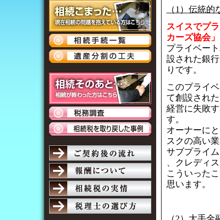
（1）伝統的
スイスでプラ
カーズ協会」
プライベート
設された銀行
りです。
このプライベ
て創設された
経営に失敗す
す。
オーナーにと
スクの高い業
サブプライム
、クレディス
こういったこ
思います。
（2）大手金