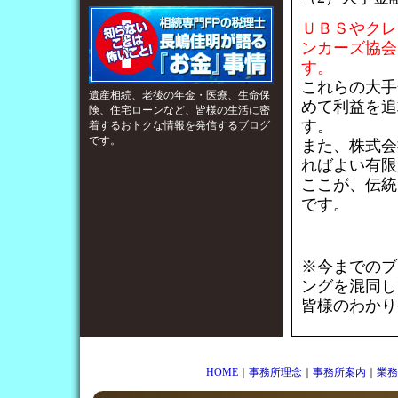
ＵＢＳやクレ
ンカーズ協会
す。
これらの大手
遺産相続、老後の年金・医療、生命保
めて利益を追
険、住宅ローンなど、皆様の生活に密
す。
着するおトクな情報を発信するブログ
です。
また、株式会
ればよい有限
ここが、伝統
です。
※今までのブ
ングを混同し
皆様のわかり
HOME
｜
事務所理念
｜
事務所案内
｜
業務