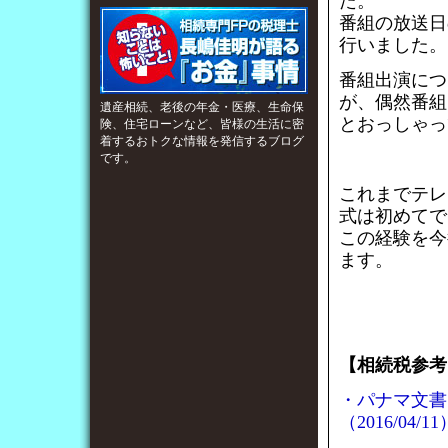
た。
番組の放送日
行いました。
番組出演につ
が、偶然番組
遺産相続、老後の年金・医療、生命保
とおっしゃっ
険、住宅ローンなど、皆様の生活に密
着するおトクな情報を発信するブログ
です。
これまでテレ
式は初めてで
この経験を今
ます。
【相続税参考
・パナマ文書
（2016/04/11