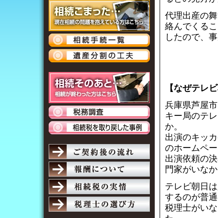
代理出産の舞
絡んでくるこ
したので、事
【なぜテレビ
兵庫県芦屋市
キー局のテレ
か。
出演のキッカ
のホームペー
出演依頼の決
門家がいなか
テレビ朝日は
するのが普通
税理士がいな